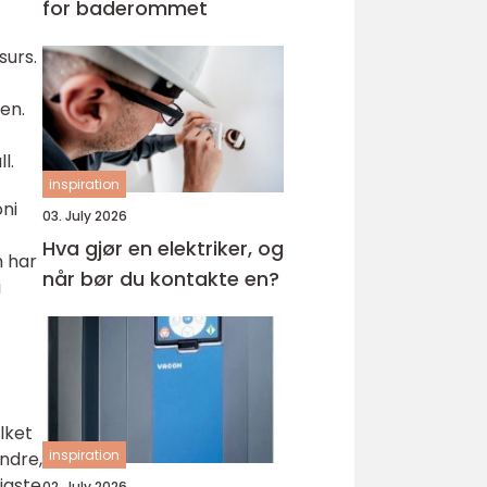
for baderommet
surs.
en.
l.
inspiration
oni
03. July 2026
Hva gjør en elektriker, og
m har
når bør du kontakte en?
i
lket
inspiration
ndre,
igste
02. July 2026