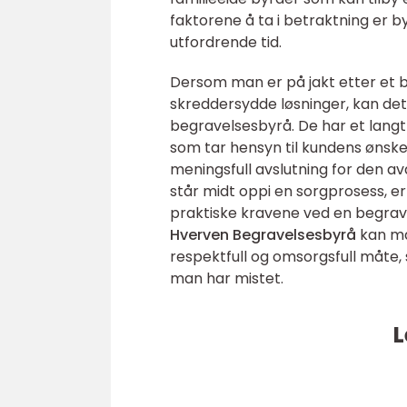
faktorene å ta i betraktning er by
utfordrende tid.
Dersom man er på jakt etter et b
skreddersydde løsninger, kan de
begravelsesbyrå. De har et langt
som tar hensyn til kundens ønske
meningsfull avslutning for den a
står midt oppi en sorgprosess, er
praktiske kravene ved en begrav
Hverven Begravelsesbyrå
kan ma
respektfull og omsorgsfull måte,
man har mistet.
L