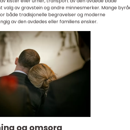
 av kister eller urner, transport av den avdøde både
amt valg av gravstein og andre minnesmerker. Mange byrå
 for både tradisjonelle begravelser og moderne
gig av den avdødes eller familiens ønsker.
ming og omsorg