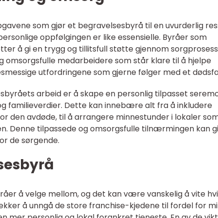
gavene som gjør et begravelsesbyrå til en uvurderlig res
ersonlige oppfølgingen er like essensielle. Byråer som
r å gi en trygg og tillitsfull støtte gjennom sorgprosess
g omsorgsfulle medarbeidere som står klare til å hjelpe
smessige utfordringene som gjerne følger med et dødsfal
esbyråets arbeid er å skape en personlig tilpasset serem
g familieverdier. Dette kan innebære alt fra å inkludere
for den avdøde, til å arrangere minnestunder i lokaler so
ien. Denne tilpassede og omsorgsfulle tilnærmingen kan g
for de sørgende.
sesbyrå
er å velge mellom, og det kan være vanskelig å vite hvi
kker å unngå de store franchise-kjedene til fordel for mi
en mer personlig og lokal forankret tjeneste. En av de vikt