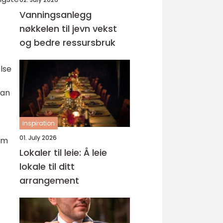
Vanningsanlegg
nøkkelen til jevn vekst
og bedre ressursbruk
lse
man
inspiration
01. July 2026
em
Lokaler til leie: Å leie
lokale til ditt
arrangement