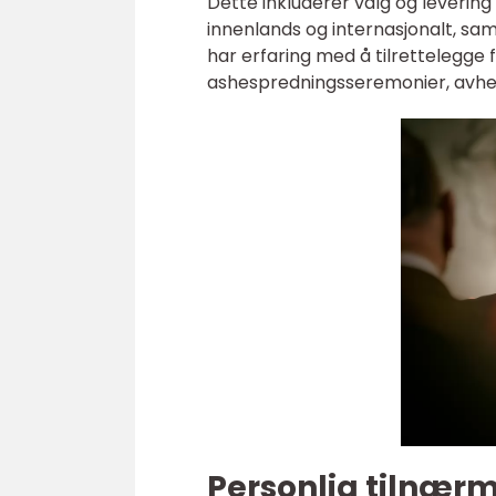
Dette inkluderer valg og levering
innenlands og internasjonalt, s
har erfaring med å tilrettelegge
ashespredningsseremonier, avhen
Personlig tilnær