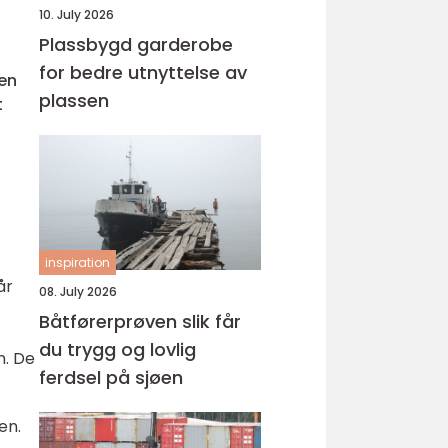
10. July 2026
Plassbygd garderobe
for bedre utnyttelse av
 en
plassen
t
inspiration
år
08. July 2026
Båtførerprøven slik får
du trygg og lovlig
n. De
ferdsel på sjøen
en.