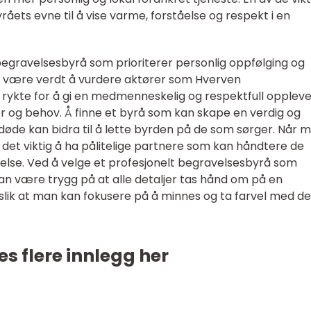
råets evne til å vise varme, forståelse og respekt i en
egravelsesbyrå som prioriterer personlig oppfølging og
t være verdt å vurdere aktører som Hverven
 rykte for å gi en medmenneskelig og respektfull oppleve
r og behov. Å finne et byrå som kan skape en verdig og
vdøde kan bidra til å lette byrden på de som sørger. Når 
 det viktig å ha pålitelige partnere som kan håndtere de
else. Ved å velge et profesjonelt begravelsesbyrå som
n være trygg på at alle detaljer tas hånd om på en
 slik at man kan fokusere på å minnes og ta farvel med d
es flere innlegg her