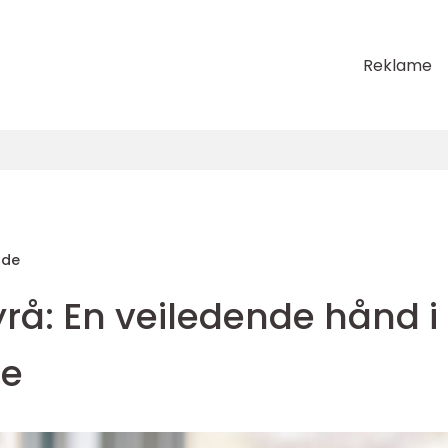
Reklame
nde
rå: En veiledende hånd i
se