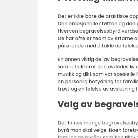
Det er ikke bare de praktiske opp
Den emosjonelle støtten og den p
Hverven begravelsesbyrå verdsette
De har ofte et team av erfarne o
pårørende med å takle de følelse
En annen viktig del av begravels
som reflekterer den avdødes liv o
musikk og dikt som var spesielle 
en personlig betydning for famil
trøst og en følelse av avslutning 
Valg av begravel
Det finnes mange begravelsesbyrå
byrå man skal velge. Noen foretre
familieeide byråer som kan tilby 