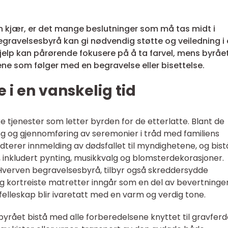
n kjær, er det mange beslutninger som må tas midt i
gravelsesbyrå kan gi nødvendig støtte og veiledning i
hjelp kan pårørende fokusere på å ta farvel, mens byråe
e som følger med en begravelse eller bisettelse.
e i en vanskelig tid
ke tjenester som letter byrden for de etterlatte. Blant de
ing og gjennomføring av seremonier i tråd med familiens
dterer innmelding av dødsfallet til myndighetene, og bist
inkludert pynting, musikkvalg og blomsterdekorasjoner.
verven begravelsesbyrå, tilbyr også skreddersydde
g kortreiste matretter inngår som en del av bevertninge
efelleskap blir ivaretatt med en varm og verdig tone.
n byrået bistå med alle forberedelsene knyttet til gravferd