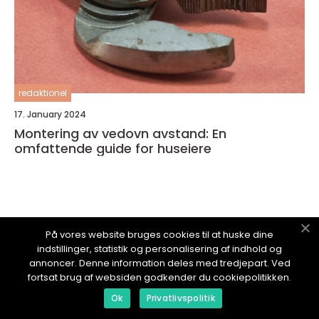
redaktionel
17. January 2024
Montering av vedovn avstand: En
omfattende guide for huseiere
TJENESTEBLOGG.
no
På vores website bruges cookies til at huske dine
indstillinger, statistik og personalisering af indhold og
annoncer. Denne information deles med tredjepart. Ved
fortsat brug af websiden godkender du cookiepolitikken.
Ok
Privatlivspolitik