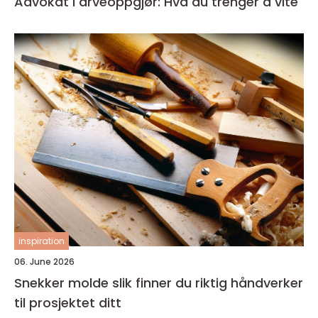
Advokat i arveoppgjør: Hva du trenger å vite
inspiration
06. June 2026
Snekker molde slik finner du riktig håndverker
til prosjektet ditt