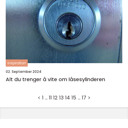
inspiration
02. September 2024
Alt du trenger å vite om låsesylinderen
<
1
…
11
12
13
14
15
…
17
>