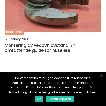
redaktionel
17. January 2024
Montering av vedovn avstand: En
omfattende guide for huseiere
På vores website bruges cookies til at huske dine
TJENESTEBLOGG.
no
indstillinger, statistik og personalisering af indhold og
annoncer. Denne information deles med tredjepart. Ved
fortsat brug af websiden godkender du cookiepolitikken.
Ok
Privatlivspolitik