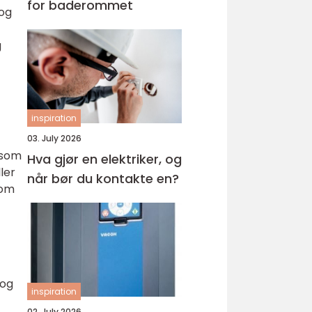
for baderommet
 og
g
inspiration
03. July 2026
 som
Hva gjør en elektriker, og
ler
når bør du kontakte en?
som
 og
inspiration
02. July 2026