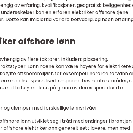
engig av erfaring, kvalifikasjoner, geografisk beliggenhet
le undersøkelser kan en erfaren elektriker offshore tjene
r. Dette kan imidlertid variere betydelig, og noen erfarin
riker offshore lønn
avhengig av flere faktorer, inkludert plassering,
raktstyper. Lønningene kan være høyere for elektrikere
ikofylte offshoremiljøer, for eksempel i nordlige farvann el
trikere som har spesialisert seg innen bestemte områder, 
, motta høyere lønn på grunn av deres spesialiserte
r og ulemper med forskjellige lønnsnivåer
offshore lønn utviklet seg i tråd med endringer i bransjen
ar offshore elektrikerlønn generelt sett lavere, men med