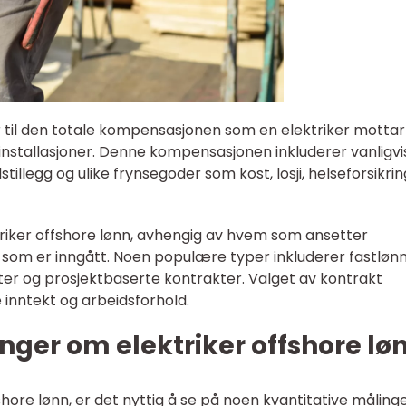
r til den totale kompensasjonen som en elektriker mottar
sinstallasjoner. Denne kompensasjonen inkluderer vanligvi
tillegg og ulike frynsegoder som kost, losji, helseforsikri
ktriker offshore lønn, avhengig av hvem som ansetter
r som er inngått. Noen populære typer inkluderer fastløn
er og prosjektbaserte kontrakter. Valget av kontrakt
e inntekt og arbeidsforhold.
nger om elektriker offshore lø
ffshore lønn, er det nyttig å se på noen kvantitative målinge