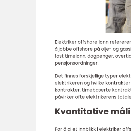
Elektriker offshore lønn referere
å jobbe offshore på olje- og gas
fast timelønn, dagpenger, overtids
pensjonsordninger.
Det finnes forskjellige typer ele
elektrikeren og hvilke kontrakte
kontrakter, timebaserte kontrakt
påvirker ofte elektrikerens total
Kvantitative måli
For å gi et innblikk i elektriker o