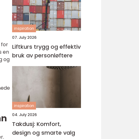
inspiration
07. July 2026
 for
Liftkurs trygg og effektiv
s en
bruk av personløftere
ng og
nede
inspiration
04. July 2026
nn
Takdusj: Komfort,
design og smarte valg
r.