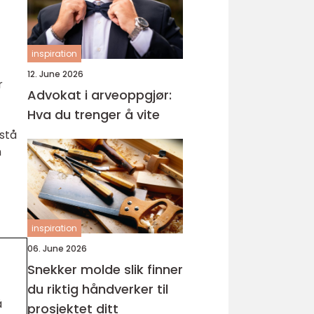
inspiration
12. June 2026
r
Advokat i arveoppgjør:
Hva du trenger å vite
stå
n
inspiration
06. June 2026
Snekker molde slik finner
du riktig håndverker til
å
prosjektet ditt