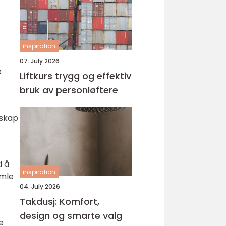
inspiration
07. July 2026
e
Liftkurs trygg og effektiv
bruk av personløftere
nskap
d å
inspiration
amle
04. July 2026
Takdusj: Komfort,
design og smarte valg
e