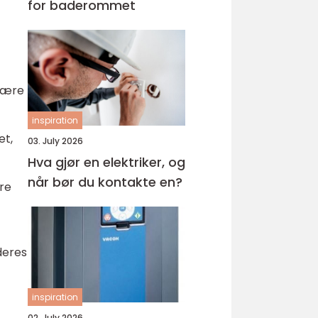
for baderommet
 være
inspiration
et,
03. July 2026
Hva gjør en elektriker, og
når bør du kontakte en?
ere
deres
inspiration
02. July 2026