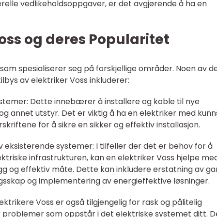
relle vedlikeholdsoppgaver, er det avgjørende å ha en
Voss og deres Popularitet
e som spesialiserer seg på forskjellige områder. Noen av d
bys av elektriker Voss inkluderer:
systemer: Dette innebærer å installere og koble til nye
 og annet utstyr. Det er viktig å ha en elektriker med kun
riftene for å sikre en sikker og effektiv installasjon.
 eksisterende systemer: I tilfeller der det er behov for å
triske infrastrukturen, kan en elektriker Voss hjelpe me
g og effektiv måte. Dette kan inkludere erstatning av g
ngsskap og implementering av energieffektive løsninger.
ktrikere Voss er også tilgjengelig for rask og pålitelig
er problemer som oppstår i det elektriske systemet ditt. D