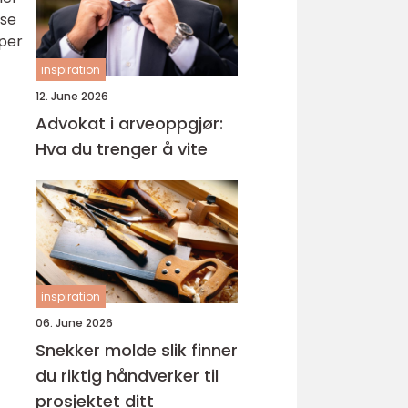
sse
per
inspiration
12. June 2026
Advokat i arveoppgjør:
Hva du trenger å vite
inspiration
06. June 2026
Snekker molde slik finner
du riktig håndverker til
prosjektet ditt