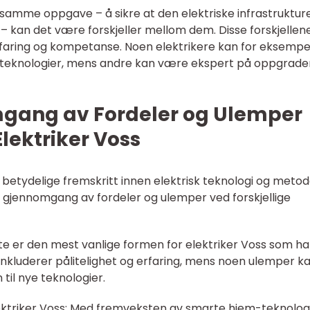
 samme oppgave – å sikre at den elektriske infrastrukture
 – kan det være forskjeller mellom dem. Disse forskjellen
rfaring og kompetanse. Noen elektrikere kan for eksempe
-teknologier, mens andre kan være ekspert på oppgrade
mgang av Fordeler og Ulemper
lektriker Voss
 betydelige fremskritt innen elektrisk teknologi og meto
rt gjennomgang av fordeler og ulemper ved forskjellige
Dette er den mest vanlige formen for elektriker Voss som ha
 inkluderer pålitelighet og erfaring, mens noen ulemper k
il nye teknologier.
ektriker Voss: Med fremveksten av smarte hjem-teknolog