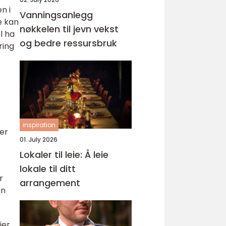
n i
Vanningsanlegg
e kan
nøkkelen til jevn vekst
l ha
og bedre ressursbruk
ring
inspiration
der
01. July 2026
Lokaler til leie: Å leie
lokale til ditt
r
arrangement
an
ier