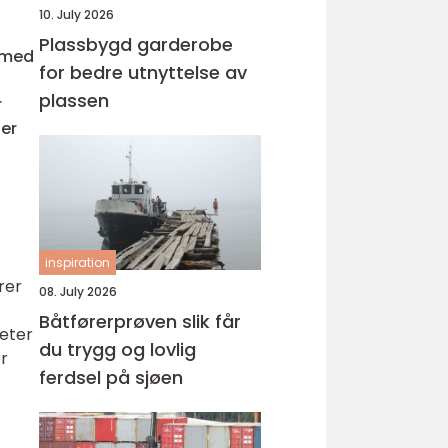
10. July 2026
Plassbygd garderobe
 med
for bedre utnyttelse av
plassen
r
ter
inspiration
rer
08. July 2026
Båtførerprøven slik får
heter
du trygg og lovlig
er
ferdsel på sjøen