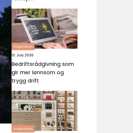
inspiration
13. July 2026
Bedriftsrådgivning som
gir mer lønnsom og
trygg drift
inspiration