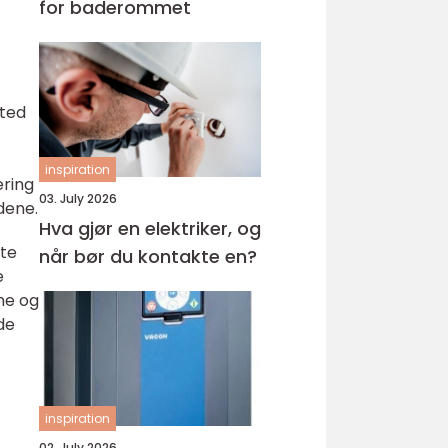
for baderommet
sted
inspiration
ering
03. July 2026
dene.
Hva gjør en elektriker, og
øte
når bør du kontakte en?
e
ne og
de
inspiration
02. July 2026