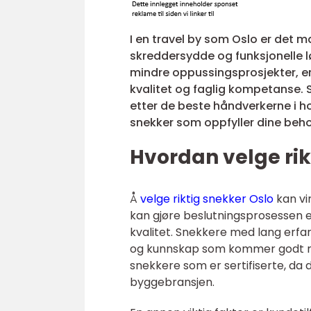
I en travel by som Oslo er det
skreddersydde og funksjonelle lø
mindre oppussingsprosjekter, er
kvalitet og faglig kompetanse. 
etter de beste håndverkerne i 
snekker som oppfyller dine beho
Hvordan velge rik
Å
velge riktig snekker Oslo
kan vi
kan gjøre beslutningsprosessen e
kvalitet. Snekkere med lang erfa
og kunnskap som kommer godt med i
snekkere som er sertifiserte, da d
byggebransjen.