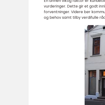
En annen viktig faktor er kundeti
vurderinger. Dette gir et godt inn
forventninger. Videre bør kommun
og behov samt tilby verdifulle råd