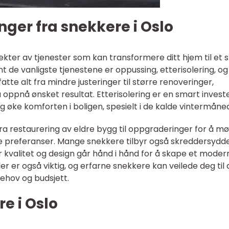
nger fra snekkere i Oslo
pekter av tjenester som kan transformere ditt hjem til et 
nt de vanligste tjenestene er oppussing, etterisolering, og
tte alt fra mindre justeringer til større renoveringer,
oppnå ønsket resultat. Etterisolering er en smart invest
g øke komforten i boligen, spesielt i de kalde vintermåne
ra restaurering av eldre bygg til oppgraderinger for å m
 preferanser. Mange snekkere tilbyr også skreddersydd
r kvalitet og design går hånd i hånd for å skape et moder
ler er også viktig, og erfarne snekkere kan veilede deg til 
ehov og budsjett.
e i Oslo