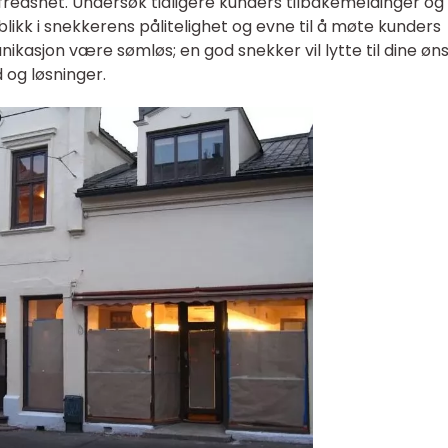
lfredshet. Undersøk tidligere kunders tilbakemeldinger og
blikk i snekkerens pålitelighet og evne til å møte kunders
ikasjon være sømløs; en god snekker vil lytte til dine øn
 og løsninger.