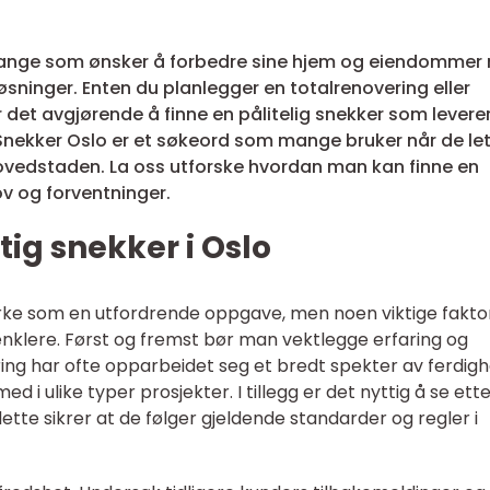
 mange som ønsker å forbedre sine hjem og eiendommer
sninger. Enten du planlegger en totalrenovering eller
 det avgjørende å finne en pålitelig snekker som levere
Snekker Oslo er et søkeord som mange bruker når de le
hovedstaden. La oss utforske hvordan man kan finne en
v og forventninger.
tig snekker i Oslo
rke som en utfordrende oppgave, men noen viktige fakto
nklere. Først og fremst bør man vektlegge erfaring og
ring har ofte opparbeidet seg et bredt spekter av ferdig
 ulike typer prosjekter. I tillegg er det nyttig å se ett
ette sikrer at de følger gjeldende standarder og regler i