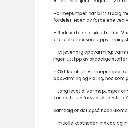
5. Historisk gjennomgang av for
Varmepumper har blitt stadig m
fordeler. Noen av fordelene ved 
– Reduserte energikostnader: Va
bidra til å redusere oppvarmings
– Miljøvennlig oppvarming: Varm
ingen utslipp av skadelige stoff
– Økt komfort: Varmepumper kan 
oppvarming og kjøling, noe som 
– Lang levetid: Varmepumper er va
kan de ha en forventet levetid på
Samtidig er det også noen ulemp
– Initielle kostnader: Innkjøp o