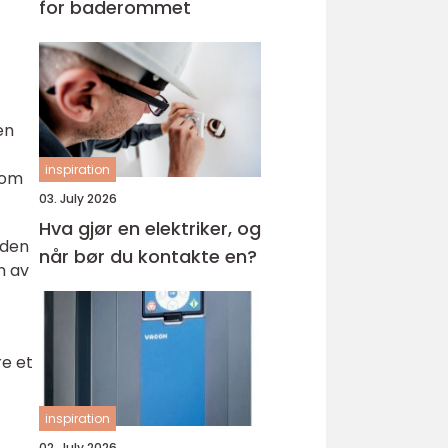
for baderommet
en
inspiration
 om
03. July 2026
Hva gjør en elektriker, og
 den
når bør du kontakte en?
n av
re et
inspiration
02. July 2026