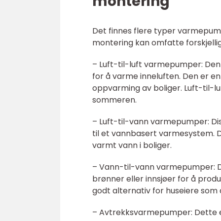
montering
Det finnes flere typer varmepumpe
montering kan omfatte forskjellig
– Luft-til-luft varmepumper: De
for å varme inneluften. Den er e
oppvarming av boliger. Luft-til-
sommeren.
– Luft-til-vann varmepumper: Di
til et vannbasert varmesystem. 
varmt vann i boliger.
– Vann-til-vann varmepumper: 
brønner eller innsjøer for å pro
godt alternativ for huseiere som a
– Avtrekksvarmepumper: Dette e