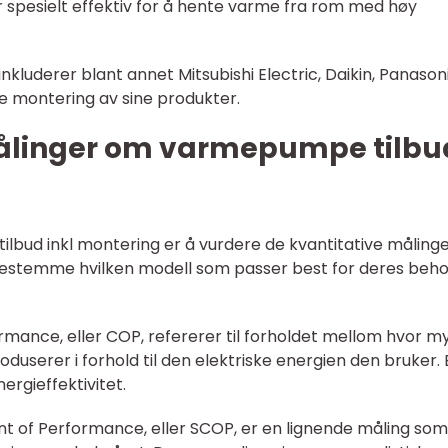
 er spesielt effektiv for å hente varme fra rom med høy
derer blant annet Mitsubishi Electric, Daikin, Panasoni
sive montering av sine produkter.
målinger om varmepumpe tilbu
ilbud inkl montering er å vurdere de kvantitative måling
estemme hvilken modell som passer best for deres beho
ormance, eller COP, refererer til forholdet mellom hvor m
erer i forhold til den elektriske energien den bruker. 
rgieffektivitet.
nt of Performance, eller SCOP, er en lignende måling som