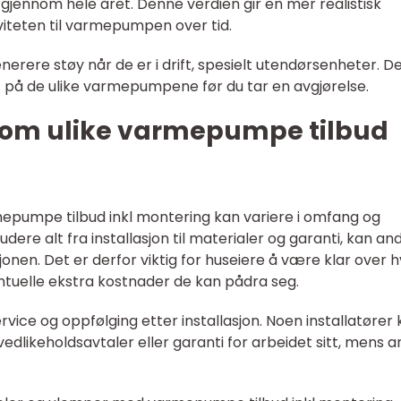
jennom hele året. Denne verdien gir en mer realistisk
iviteten til varmepumpen over tid.
rere støy når de er i drift, spesielt utendørsenheter. D
t på de ulike varmepumpene før du tar en avgjørelse.
ellom ulike varmepumpe tilbud
mepumpe tilbud inkl montering kan variere i omfang og
udere alt fra installasjon til materialer og garanti, kan an
sjonen. Det er derfor viktig for huseiere å være klar over 
entuelle ekstra kostnader de kan pådra seg.
rvice og oppfølging etter installasjon. Noen installatører
edlikeholdsavtaler eller garanti for arbeidet sitt, mens 