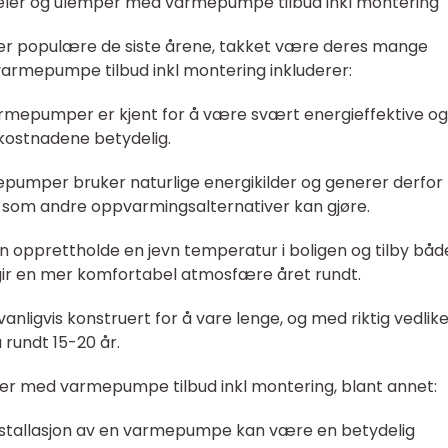
deler og ulemper med varmepumpe tilbud inkl montering
er populære de siste årene, takket være deres mange
varmepumpe tilbud inkl montering inkluderer:
rmepumper er kjent for å være svært energieffektive og
kostnadene betydelig.
epumper bruker naturlige energikilder og generer derfor
er som andre oppvarmingsalternativer kan gjøre.
opprettholde en jevn temperatur i boligen og tilby båd
gir en mer komfortabel atmosfære året rundt.
nligvis konstruert for å vare lenge, og med riktig vedlik
 rundt 15-20 år.
er med varmepumpe tilbud inkl montering, blant annet:
g installasjon av en varmepumpe kan være en betydelig