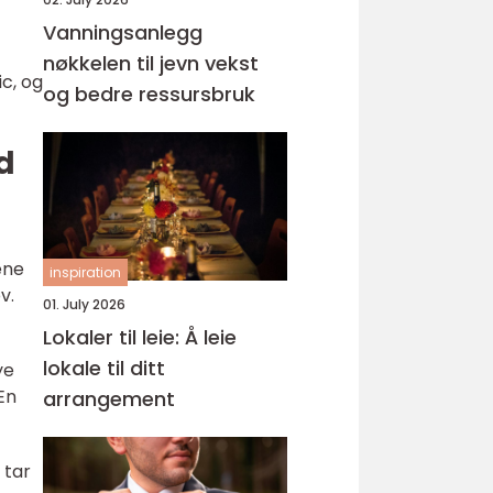
Vanningsanlegg
nøkkelen til jevn vekst
c, og
og bedre ressursbruk
d
ene
inspiration
v.
01. July 2026
Lokaler til leie: Å leie
lokale til ditt
ye
En
arrangement
 tar