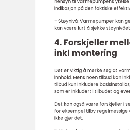
hensyn til varmepumpens ytelse g
indikasjon på den faktiske effekt
– Støynivå: Varmepumper kan gene
kan være lurt å sjekke støynivåe
4. Forskjeller m
inkl montering
Det er viktig å merke seg at var
innhold. Mens noen tilbud kan inkl
tilbud kun inkludere basisinstalla
som er inkludert i tilbudet og ev
Det kan også være forskjeller i se
for eksempel tilby regelmessige v
ikke gjør det.