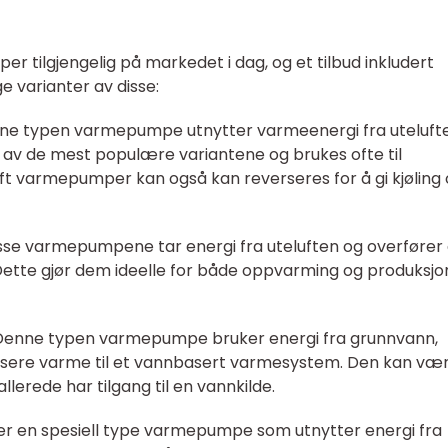
r tilgjengelig på markedet i dag, og et tilbud inkludert
e varianter av disse:
nne typen varmepumpe utnytter varmeenergi fra uteluft
n av de mest populære variantene og brukes ofte til
luft varmepumper kan også kan reverseres for å gi kjøling
sse varmepumpene tar energi fra uteluften og overfører
Dette gjør dem ideelle for både oppvarming og produksjo
Denne typen varmepumpe bruker energi fra grunnvann,
dusere varme til et vannbasert varmesystem. Den kan væ
llerede har tilgang til en vannkilde.
r en spesiell type varmepumpe som utnytter energi fra