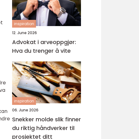
et
inspiration
12. June 2026
Advokat i arveoppgjør:
Hva du trenger å vite
dre
hva
inspiration
06. June 2026
 kan
andre
Snekker molde slik finner
du riktig håndverker til
prosjektet ditt