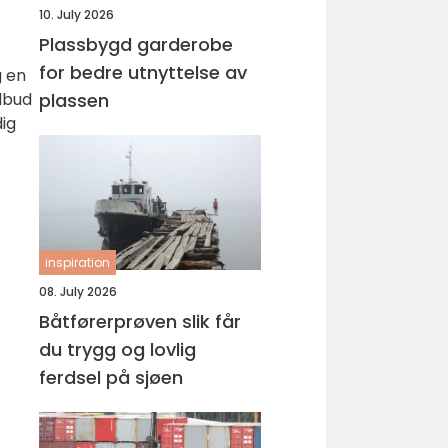
10. July 2026
Plassbygd garderobe
for bedre utnyttelse av
g en
lbud
plassen
dig
inspiration
08. July 2026
Båtførerprøven slik får
du trygg og lovlig
ferdsel på sjøen