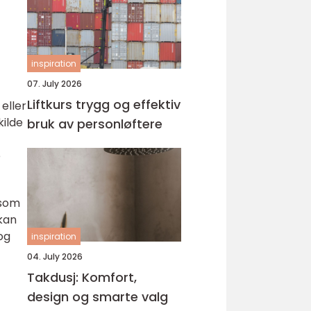
inspiration
07. July 2026
Liftkurs trygg og effektiv
eller
kilde
bruk av personløftere
e
 som
kan
og
inspiration
04. July 2026
Takdusj: Komfort,
design og smarte valg