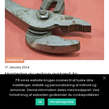
redaktionel
17. January 2024
Montering av vedovn avstand: En
omfattende guide for huseiere
På vores website bruges cookies til at huske dine
indstillinger, statistik og personalisering af indhold og
annoncer. Denne information deles med tredjepart. Ved
fortsat brug af websiden godkender du cookiepolitikken.
Ok
Privatlivspolitik