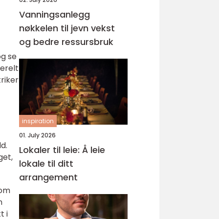
Vanningsanlegg
nøkkelen til jevn vekst
og bedre ressursbruk
og se
erelt
riker
inspiration
01. July 2026
ld.
Lokaler til leie: Å leie
get,
lokale til ditt
arrangement
lom
n
t i