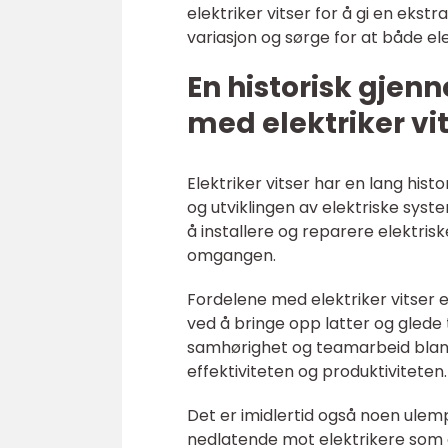
elektriker vitser for å gi en ekst
variasjon og sørge for at både e
En historisk gje
med elektriker vi
Elektriker vitser har en lang his
og utviklingen av elektriske syst
å installere og reparere elektris
omgangen.
Fordelene med elektriker vitser 
ved å bringe opp latter og glede t
samhørighet og teamarbeid blant
effektiviteten og produktiviteten.
Det er imidlertid også noen ulemp
nedlatende mot elektrikere som 