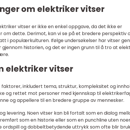
nger om elektriker vitser
lektriker vitser er ikke en enkel oppgave, da det ikke er
nger om dette. Derimot, kan vi se på et bredere perspektiv 
att i populærkulturen. Ifølge undersøkelser har vitser gen
ennom historien, og det er ingen grunn til å tro at elekt
lære.
 elektriker vitser
ke faktorer, inkludert tema, struktur, kompleksitet og innho
e og rettet mot personer med kjennskap til elektrikerfa
ne og appellere til en bredere gruppe av mennesker.
 og levering. Noen vitser kan bli fortalt som en dialog mel
fremført som en historie eller som en punchline uten noe
 ordspill og dobbeltbetydende uttrykk som ofte blir bruk