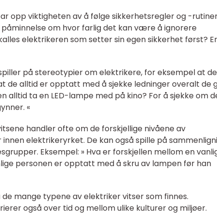
 tar opp viktigheten av å følge sikkerhetsregler og -rutiner
 påminnelse om hvor farlig det kan være å ignorere
kalles elektrikeren som setter sin egen sikkerhet først? E
 spiller på stereotypier om elektrikere, for eksempel at de
at de alltid er opptatt med å sjekke ledninger overalt de g
ren alltid ta en LED-lampe med på kino? For å sjekke om d
gynner. «
 vitsene handler ofte om de forskjellige nivåene av
 innen elektrikeryrket. De kan også spille på sammenlign
sgrupper. Eksempel: » Hva er forskjellen mellom en vanli
nlige personen er opptatt med å skru av lampen før han
de mange typene av elektriker vitser som finnes.
arierer også over tid og mellom ulike kulturer og miljøer.