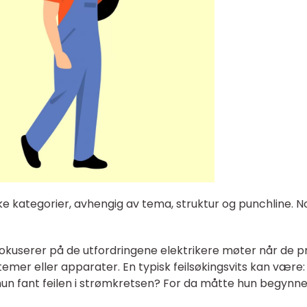
ulike kategorier, avhengig av tema, struktur og punchline. 
ne fokuserer på de utfordringene elektrikere møter når de 
ystemer eller apparater. En typisk feilsøkingsvits kan være:
 hun fant feilen i strømkretsen? For da måtte hun begynne