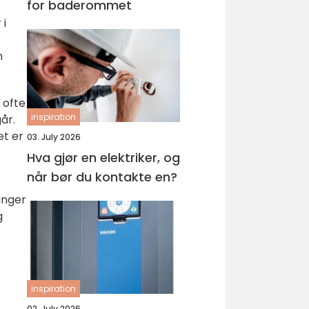
for baderommet
 i
n
 ofte
inspiration
år.
et er
03. July 2026
Hva gjør en elektriker, og
når bør du kontakte en?
inger
g
inspiration
02. July 2026