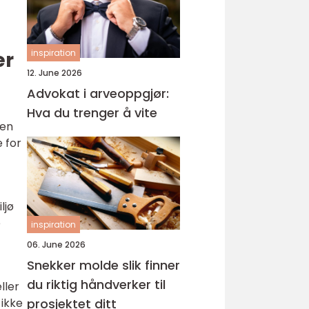
er
inspiration
12. June 2026
Advokat i arveoppgjør:
Hva du trenger å vite
sen
 for
ljø
e
inspiration
06. June 2026
Snekker molde slik finner
du riktig håndverker til
ller
ikke
prosjektet ditt