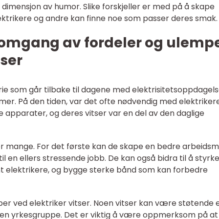
ra dimensjon av humor. Slike forskjeller er med på å skape
lektrikere og andre kan finne noe som passer deres smak.
nnomgang av fordeler og ulemp
tser
torie som går tilbake til dagene med elektrisitetsoppdagel
emer. På den tiden, var det ofte nødvendig med elektrikere
ke apparater, og deres vitser var en del av den daglige
er mange. For det første kan de skape en bedre arbeidsmi
il en ellers stressende jobb. De kan også bidra til å styrk
 elektrikere, og bygge sterke bånd som kan forbedre
er ved elektriker vitser. Noen vitser kan være støtende e
en yrkesgruppe. Det er viktig å være oppmerksom på at 