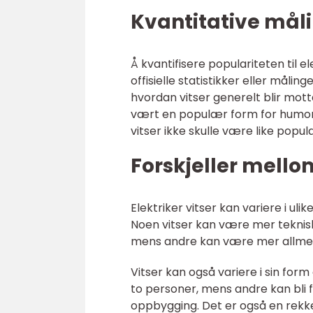
Kvantitative måli
Å kvantifisere populariteten til e
offisielle statistikker eller måli
hvordan vitser generelt blir mott
vært en populær form for humor gj
vitser ikke skulle være like popu
Forskjeller mellom
Elektriker vitser kan variere i uli
Noen vitser kan være mer teknisk
mens andre kan være mer allmen
Vitser kan også variere i sin form
to personer, mens andre kan bli 
oppbygging. Det er også en rekke